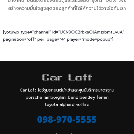
มาจำหน่ายนั้นจะต้องพร้อมดูแลและซ่อมบำรุงได้ 100% เพื่อ
สร้างความมั่นใจสูงสุดของลูกค้าที่ได้ให้ความไว้วางใจกับเรา
[yotuwp type="channel" id="UCN9OC2rbkaOJAmzrbmt_vuA"
pagination="off" per_page="4" player="mode=popup"]
Car Loft โชว์รูมรถยนต์นำเข้าและศูนย์บริการมาตรฐาน
porsche lamborghini benz bentley ferrari
toyota alphard vellfire
098-970-5555