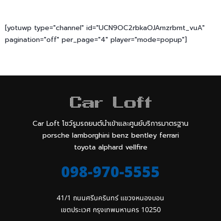
[yotuwp type="channel" id="UCN9OC2rbkaOJAmzrbmt_vuA"
pagination="off" per_page="4" player="mode=popup"]
Car Loft โชว์รูมรถยนต์นำเข้าและศูนย์บริการมาตรฐาน
porsche lamborghini benz bentley ferrari
toyota alphard vellfire
098-970-5555
41/1 ถนนศรีนครินทร์ แขวงหนองบอน

เขตประเวศ กรุงเทพมหานคร 10250