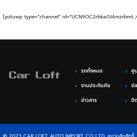
[yotuwp type="channel" id="UCN9OC2rbkaOJAmzrbmt_v
รถทั้งหมด
ศู
งานประกันภัย
ซ่
ข่าวสาร
ติ
© 2023 CAR LOFT AUTO IMPORT CO.,LTD. สงวนลิขสิทธิ์