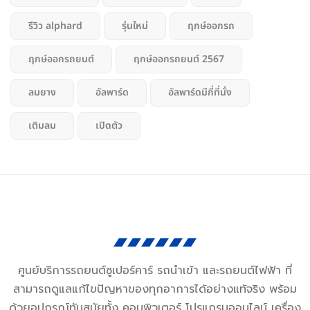
รีวิว alphard
รุ่นใหม่
ฤกษ์ออกรถ
ฤกษ์ออกรถยนต์
ฤกษ์ออกรถยนต์ 2567
ลมยาง
อัลพาร์ด
อัลพาร์ดมีกี่ที่นั่ง
เติมลม
เปิดตัว
ศูนย์บริการรถยนต์ซูเปอร์คาร์ รถนำเข้า และรถยนต์ไฟฟ้า ที่
สามารถดูแลแก้ไขปัญหาของทุกอาการได้อย่างแท้จริง พร้อม
ด้วยอุปกรณ์ทันสมัยทั้ง คอมพิวเตอร์ โปรแกรมออนไลน์ เครื่อง