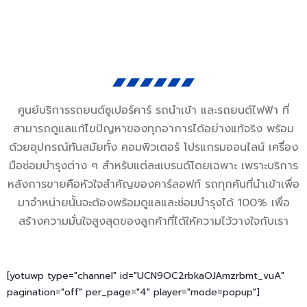
ศูนย์บริการรถยนต์ซูเปอร์คาร์ รถนำเข้า และรถยนต์ไฟฟ้า ที่
สามารถดูแลแก้ไขปัญหาของทุกอาการได้อย่างแท้จริง พร้อม
ด้วยอุปกรณ์ทันสมัยทั้ง คอมพิวเตอร์ โปรแกรมออนไลน์ เครื่อง
มือซ่อมบำรุงต่าง ๆ สำหรับแต่ละแบรนด์โดยเฉพาะ เพราะบริการ
หลังการขายคือหัวใจสำคัญของคาร์ลอฟท์ รถทุกคันที่นำเข้าเพื่อ
มาจำหน่ายนั้นจะต้องพร้อมดูแลและซ่อมบำรุงได้ 100% เพื่อ
สร้างความมั่นใจสูงสุดของลูกค้าที่ได้ให้ความไว้วางใจกับเรา
[yotuwp type="channel" id="UCN9OC2rbkaOJAmzrbmt_vuA"
pagination="off" per_page="4" player="mode=popup"]