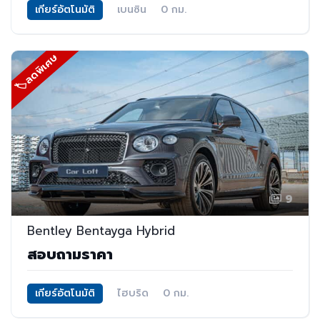
เกียร์อัตโนมัติ
เบนซิน
0 กม.
🏷ลดพิเศษ
9
Bentley Bentayga Hybrid
สอบถามราคา
เกียร์อัตโนมัติ
ไฮบริด
0 กม.