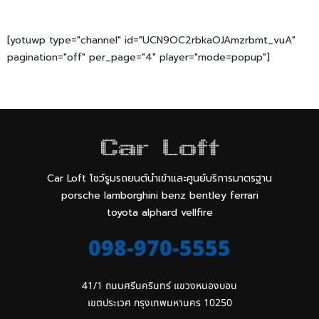
[yotuwp type="channel" id="UCN9OC2rbkaOJAmzrbmt_vuA"
pagination="off" per_page="4" player="mode=popup"]
Car Loft โชว์รูมรถยนต์นำเข้าและศูนย์บริการมาตรฐาน
porsche lamborghini benz bentley ferrari
toyota alphard vellfire
098-970-5555
41/1 ถนนศรีนครินทร์ แขวงหนองบอน

เขตประเวศ กรุงเทพมหานคร 10250