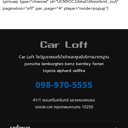
[yotuwp type="channel" id="UCN9OC2rbkaOJAmzrbmt_vuA"
pagination="off" per_page="4" player="mode=popup"]
Car Loft โชว์รูมรถยนต์นำเข้าและศูนย์บริการมาตรฐาน
porsche lamborghini benz bentley ferrari
toyota alphard vellfire
098-970-5555
41/1 ถนนศรีนครินทร์ แขวงหนองบอน

เขตประเวศ กรุงเทพมหานคร 10250
รถทั้งหมด