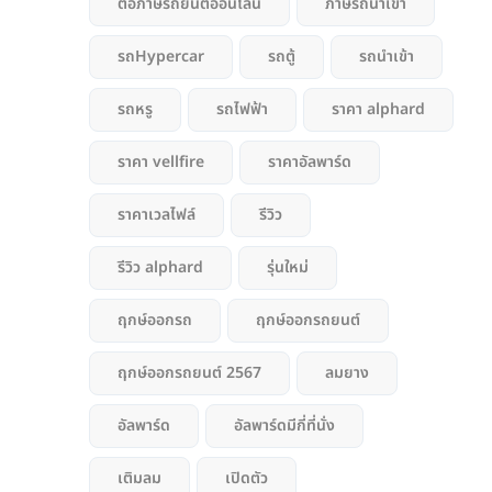
ต่อภาษีรถยนต์ออนไลน์
ภาษีรถนำเข้า
รถHypercar
รถตู้
รถนำเข้า
รถหรู
รถไฟฟ้า
ราคา alphard
ราคา vellfire
ราคาอัลพาร์ด
ราคาเวลไฟล์
รีวิว
รีวิว alphard
รุ่นใหม่
ฤกษ์ออกรถ
ฤกษ์ออกรถยนต์
ฤกษ์ออกรถยนต์ 2567
ลมยาง
อัลพาร์ด
อัลพาร์ดมีกี่ที่นั่ง
เติมลม
เปิดตัว